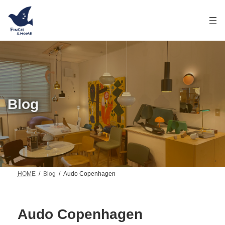
コ
ナ
ン
ビ
テ
ゲ
ン
ー
ツ
シ
へ
ョ
ス
ン
キ
に
ッ
移
プ
動
Blog
HOME
Blog
Audo Copenhagen
Audo Copenhagen