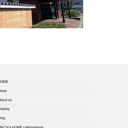
HOME
News
bout us
isplay
log
INCH＆HOME cafe&vintage