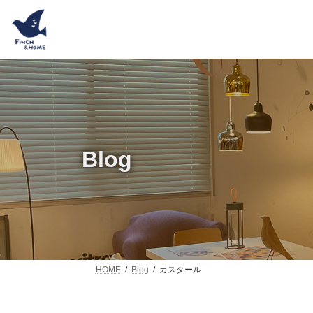
コ
ナ
ン
ビ
テ
ゲ
ン
ー
ツ
シ
へ
ョ
ス
ン
キ
に
ッ
移
プ
動
Blog
HOME
Blog
カスタール