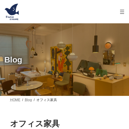
コ
ナ
ン
ビ
テ
ゲ
ン
ー
ツ
シ
へ
ョ
ス
ン
キ
に
ッ
移
プ
動
Blog
HOME
Blog
オフィス家具
オフィス家具