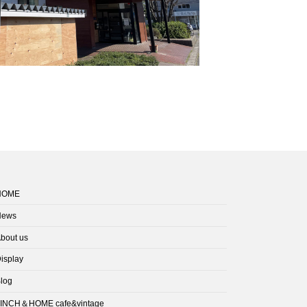
HOME
News
bout us
isplay
log
INCH＆HOME cafe&vintage