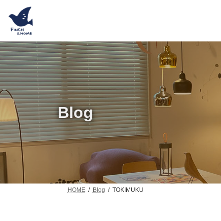
コ
ナ
ン
ビ
テ
ゲ
ン
ー
ツ
シ
へ
ョ
ス
ン
キ
に
ッ
移
プ
動
Blog
HOME
Blog
TOKIMUKU