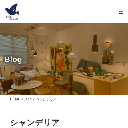
コ
ナ
ン
ビ
テ
ゲ
ン
ー
ツ
シ
へ
ョ
ス
ン
キ
に
ッ
移
プ
動
Blog
HOME
Blog
シャンデリア
シャンデリア