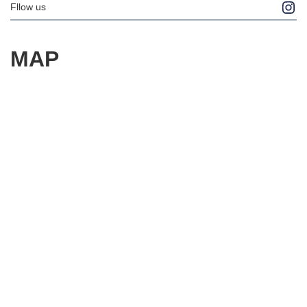
Ins
Fllow us
MAP